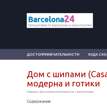
24
Barcelona
Путешествия по Барселоне и окрестностям
ДОСТОПРИМЕЧАТЕЛЬНОСТИ
КУДА СХ
Дом с шипами (Casa
модерна и готики
Главная
»
Достопримечательности
»
Архитектура
Содержание