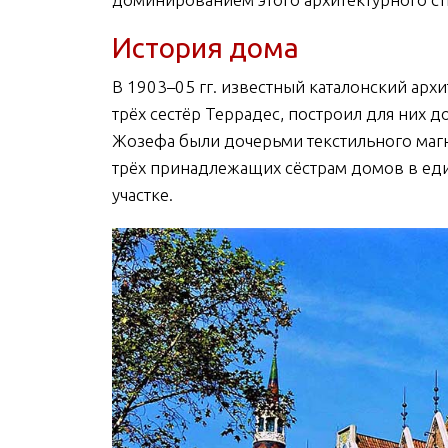
История дома
В 1903–05 гг. известный каталонский арх
трёх сестёр Террадес, построил для них до
Жозефа были дочерьми текстильного маг
трёх принадлежащих сёстрам домов в ед
участке.
Главный собор
Фл
Барселоны и
Ба
резиденция
Гд
местного
зажи
архиепископа
ЧИТАТЬ