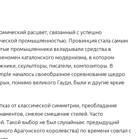
номический расцвет, связанный с успешно
ической промышленностью. Провинция стала самым
атые промышленники вкладывали средства в
 феномен каталонского модернизма, в котором
ожники, скульпторы, писатели, композиторы. В
ample началось своеобразное соревнование щедро
рых, помимо великого Гауди, были и другие яркие
каз от классической симметрии, преобладание
наментов, смелое смешение стилей. Часто
ой. Такой выбор не был случайным: предыдущий
нного Арагонского королевства) по времени совпал с
иля.