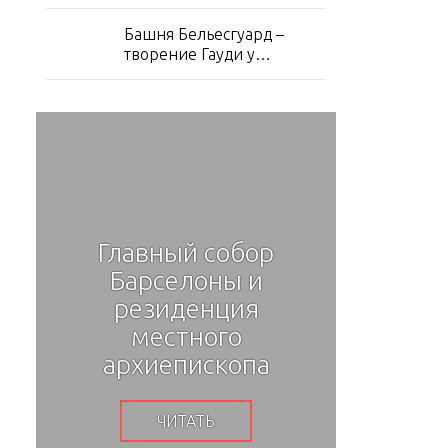
Эшампле
Башня Бельесгуард –
творение Гауди у
подножия Тибидабо
Главный собор
Фл
.
Барселоны и
Ба
,
резиденция
Гд
местного
заж
архиепископа
ЧИТАТЬ