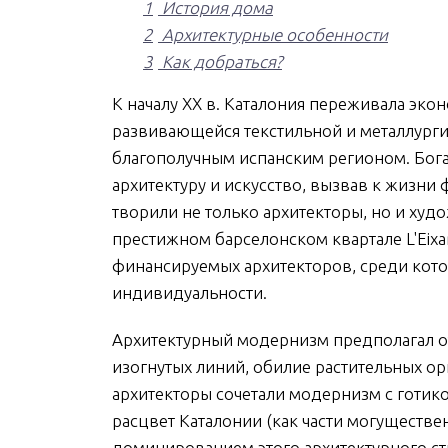
1
История дома
2
Архитектурные особенности
3
Как добраться?
К началу XX в. Каталония переживала эко
развивающейся текстильной и металлург
благополучным испанским регионом. Бог
архитектуру и искусство, вызвав к жизни
творили не только архитекторы, но и худ
престижном барселонском квартале L'Eix
финансируемых архитекторов, среди кото
индивидуальности.
Архитектурный модернизм предполагал от
изогнутых линий, обилие растительных ор
архитекторы сочетали модернизм с готик
расцвет Каталонии (как части могуществе
доминированием этого архитектурного ст