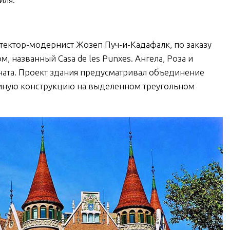
итектор-модернист Жозеп Пуч-и-Кадафалк, по заказу
м, названный Casa de les Punxes. Ангела, Роза и
ната. Проект здания предусматривал объединение
иную конструкцию на выделенном треугольном
аменко в
Христофор Колумб
рселоне.
Не просто памятник
е увидеть
но и смотровая
гательный
площадка
танец?
ЧИТАТЬ
ЧИТАТЬ