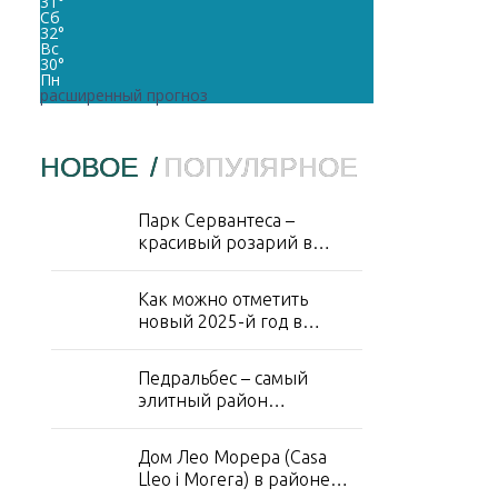
31
°
Сб
32
°
Вс
30
°
Пн
расширенный прогноз
НОВОЕ
/
ПОПУЛЯРНОЕ
Парк Сервантеса –
красивый розарий в
районе Лес Кортс
Как можно отметить
новый 2025-й год в
Барселоне?
Педральбес – самый
элитный район
Барселоны
Дом Лео Морера (Casa
Lleo i Morera) в районе