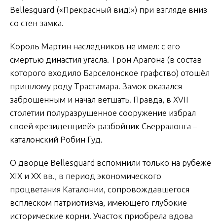
Bellesguard («Прекрасный вид!») при взгляде вниз
со стен замка.
Король Мартин наследников не имел: с его
смертью династия угасла. Трон Арагона (в состав
которого входило Барселонское графство) отошёл
пришлому роду Трастамара. Замок оказался
заброшенным и начал ветшать. Правда, в XVII
столетии полуразрушенное сооружение избрал
своей «резиденцией» разбойник Сьерралонга –
каталонский Робин Гуд.
О дворце Bellesguard вспомнили только на рубеже
XIX и XX вв., в период экономического
процветания Каталонии, сопровождавшегося
всплеском патриотизма, имеющего глубокие
исторические корни. Участок приобрела вдова