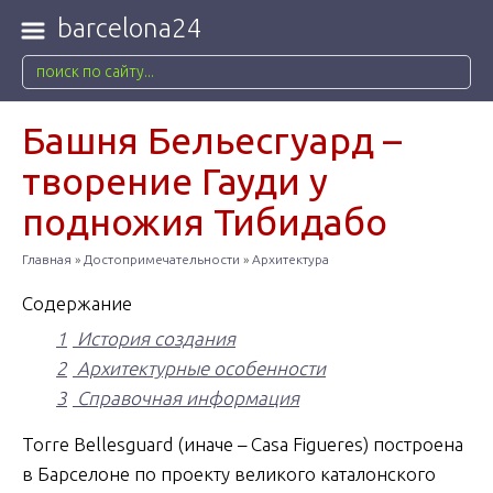
barcelona24
Башня Бельесгуард –
творение Гауди у
подножия Тибидабо
Главная
»
Достопримечательности
»
Архитектура
Содержание
1
История создания
2
Архитектурные особенности
3
Справочная информация
Torre Bellesguard (иначе – Casa Figueres) построена
в Барселоне по проекту великого каталонского