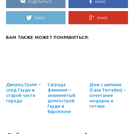
ПОДЕЛИТЬСЯ
SHARE
TWEET
SHARE
ВАМ ТАКЖЕ МОЖЕТ ПОНРАВИТЬСЯ:
Дворец Гуэля –
Саграда
Дом с шипами
след Гауди в
фамилия –
(Casa Terrades) –
старой части
знаменитый
сочетание
города
долгострой
модерна и
Гауди в
готики
Барселоне