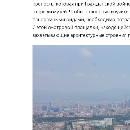
крепость, которая при Гражданской войне
открыли музей. Чтобы полностью изучить 
панорамными видами, необходимо потратит
С этой смотровой площадки, находящейс
захватывающие архитектурные строения г
Главный собор
Фл
Барселоны и
Ба
резиденция
Гд
местного
зажи
архиепископа
ЧИТАТЬ