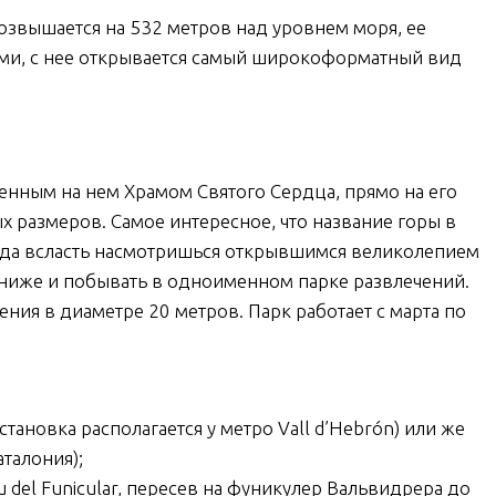
возвышается на 532 метров над уровнем моря, ее
ми, с нее открывается самый широкоформатный вид
енным на нем Храмом Святого Сердца, прямо на его
х размеров. Самое интересное, что название горы в
Когда всласть насмотришься открывшимся великолепием
 ниже и побывать в одноименном парке развлечений.
ния в диаметре 20 метров. Парк работает с марта по
становка располагается у метро Vall d’Hebrón) или же
аталония);
eu del Funicular, пересев на фуникулер Вальвидрера до