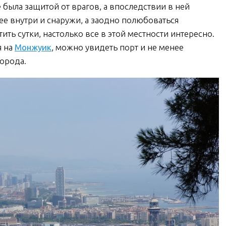
 была защитой от врагов, а впоследствии в ней
ее внутри и снаружи, а заодно полюбоваться
ь сутки, настолько все в этой местности интересно.
я на
Монжуик
, можно увидеть порт и не менее
орода.
аменко в
Христофор Колумб
рселоне.
Не просто памятник
е увидеть
но и смотровая
гательный
площадка
танец?
ЧИТАТЬ
ЧИТАТЬ