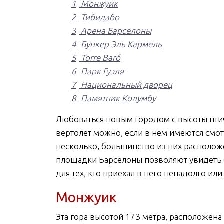
1
Монжуик
2
Тибидабо
3
Арена Барселоны
4
Бункер Эль Кармель
5
Torre Baró
6
Парк Гуэля
7
Национальный дворец
8
Памятник Колумбу
Любоваться новым городом с высоты птич
вертолет можно, если в нем имеются смот
несколько, большинство из них располож
площадки Барселоны позволяют увидеть б
для тех, кто приехал в него ненадолго ил
Монжуик
Эта гора высотой 173 метра, расположена