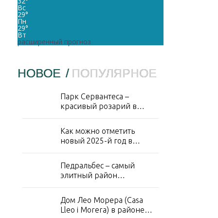
32
°
Вс
29
°
Пн
29
°
Вт
расширенный прогноз
НОВОЕ
/
ПОПУЛЯРНОЕ
Парк Сервантеса –
красивый розарий в
районе Лес Кортс
Как можно отметить
новый 2025-й год в
Барселоне?
Педральбес – самый
элитный район
Барселоны
Дом Лео Морера (Casa
Lleo i Morera) в районе