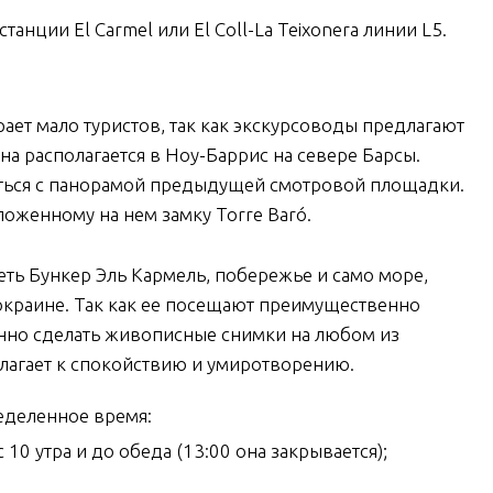
танции El Carmel или El Coll-La Teixonera линии L5.
ает мало туристов, так как экскурсоводы предлагают
на располагается в Ноу-Баррис на севере Барсы.
ться с панорамой предыдущей смотровой площадки.
ложенному на нем замку Torre Baró.
ь Бункер Эль Кармель, побережье и само море,
 окраине. Так как ее посещают преимущественно
енно сделать живописные снимки на любом из
лагает к спокойствию и умиротворению.
еделенное время:
10 утра и до обеда (13:00 она закрывается);