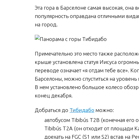
Эта гора в Барселоне самая высокая, она 
популярность оправдана отличными вида
на город.
Примечательно это место также располож
крыше установлена статуя Иисуса огромны
переводе означает «я отдам тебе все». 
Барселоны, можно спуститься на уровень
В нем установлено большое колесо обозре
конец декабря.
Добраться до
Тибидабо
можно:
автобусом Tibibús T2B (конечная его о
Tibibús T2A (он отходит от площади К
доехать на FGC (S1 или S2) встав на P