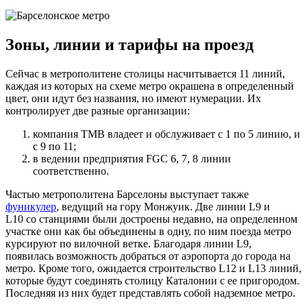
Зоны, линии и тарифы на проезд
Сейчас в метрополитене столицы насчитывается 11 линий,
каждая из которых на схеме метро окрашена в определенный
цвет, они идут без названия, но имеют нумерации. Их
контролирует две разные организации:
компания TMB владеет и обслуживает с 1 по 5 линию, и
с 9 по 11;
в ведении предприятия FGC 6, 7, 8 линии
соответственно.
Частью метрополитена Барселоны выступает также
фуникулер
, ведущий на гору Монжуик. Две линии L9 и
L10 со станциями были достроены недавно, на определенном
участке они как бы объединены в одну, по ним поезда метро
курсируют по вилочной ветке. Благодаря линии L9,
появилась возможность добраться от аэропорта до города на
метро. Кроме того, ожидается строительство L12 и L13 линий,
которые будут соединять столицу Каталонии с ее пригородом.
Последняя из них будет представлять собой надземное метро.