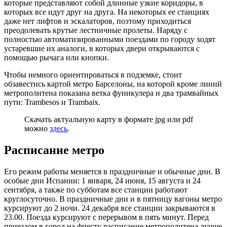
которые представляют собой длинные узкие коридоры, в
которых все идут друг на друга. На некоторых ее станциях
даже нет лифтов и эскалаторов, поэтому приходиться
преодолевать крутые лестничные пролеты. Наряду с
полностью автоматизированными поездами по городу ходят
устаревшие их аналоги, в которых двери открываются с
помощью рычага или кнопки.
Чтобы немного ориентироваться в подземке, стоит
обзавестись картой метро Барселоны, на которой кроме линий
метрополитена показана ветка фуникулера и два трамвайных
пути: Trambesos и Trambaix.
Скачать актуальную карту в формате jpg или pdf
можно
здесь
.
Расписание метро
Его режим работы меняется в праздничные и обычные дни. В
особые дни Испании: 1 января, 24 июня, 15 августа и 24
сентября, а также по субботам все станции работают
круглосуточно. В праздничные дни и в пятницу вагоны метро
курсируют до 2 ночи. 24 декабря все станции закрываются в
23.00. Поезда курсируют с перерывом в пять минут. Перед
приездом в город на фиесту расписание метрополитена лучше