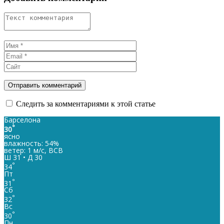
Следить за комментариями к этой статье
Барселона
°
30
ясно
влажность: 54%
ветер: 1 м/с, ВСВ
Ш 31 • Д 30
°
34
Пт
°
31
Сб
°
32
Вс
°
30
Пн