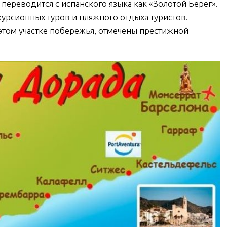
 переводится с испанского языка как «Золотой Берег».
курсионных туров и пляжного отдыха туристов.
этом участке побережья, отмечены престижной
аменко в
Христофор Колумб
рселоне.
Не просто памятник
е увидеть
но и смотровая
гательный
площадка
танец?
ЧИТАТЬ
ЧИТАТЬ