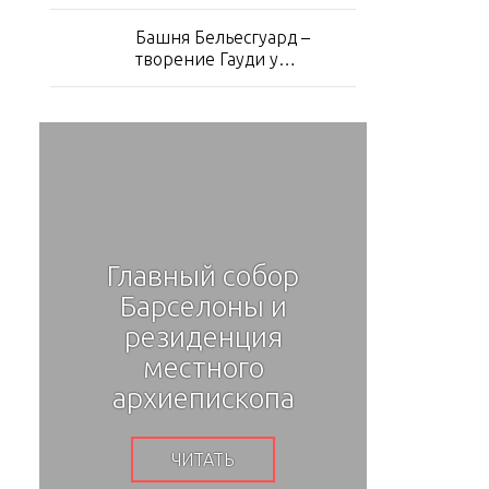
Эшампле
Башня Бельесгуард –
творение Гауди у
подножия Тибидабо
Главный собор
Фл
.
Барселоны и
Ба
,
резиденция
Гд
местного
заж
архиепископа
ЧИТАТЬ