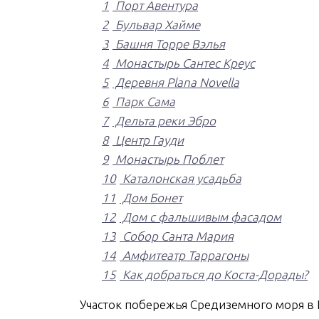
1
Порт Авентура
2
Бульвар Хайме
3
Башня Торре Вэлья
4
Монастырь Сантес Креус
5
Деревня Plana Novella
6
Парк Сама
7
Дельта реки Эбро
8
Центр Гауди
9
Монастырь Поблет
10
Каталонская усадьба
11
Дом Бонет
12
Дом с фальшивым фасадом
13
Собор Санта Мария
14
Амфитеатр Таррагоны
15
Как добраться до Коста-Дорады?
Участок побережья Средиземного моря в 