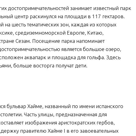
гих достопримечательностей занимает известный парк
льный центр раскинулся на площади в 117 гектаров.
й на шесть тематических зон, каждая из которых
ксике, средиземноморской Европе, Китаю,
стране Сезам. Посещение парка напоминает
достопримечательностью является большое озеро,
сположен аквапарк и площадка для гольфа. Здесь
ями, больше восторга получат дети.
лся бульвар Хайме, названный по имени испанского
столетии. Часть улицы, предназначенная для
оставляет изображения аристократских гербов,
держку правителю Хайме I в его завоевательных