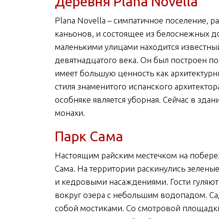
Деревня Plana Novella
Plana Novella – симпатичное поселение, 
каньонов, и состоящее из белоснежных 
маленькими улицами находится известный
девятнадцатого века. Он был построен по
имеет большую ценность как архитектурн
стиля знаменитого испанского архитекто
особняке является уборная. Сейчас в зда
монахи.
Парк Сама
Настоящим райским местечком на побереж
Сама. На территории раскинулись зелен
и кедровыми насаждениями. Гости гуляют
вокруг озера с небольшим водопадом. Са
собой мостиками. Со смотровой площадки