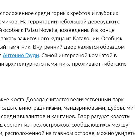
расположенное среди горных хребтов и глубоких
домиков. На территории небольшой деревушки с
 особняк Palau Novella, возведенный в конце
 заказу зажиточного купца из Каталонии. Особняк
ый памятник. Внутренний двор является образцом
ра
Антонио Гауди
. Самой интересной комнатой в
нии архитектурного памятника проживают тибетские
ье Коста-Дорада считается величественный парк
ые сады с виноградниками, мандариновыми, дубовыми
 среди эвкалиптов и каштанов. Взор радуют красоты
д состоит из трех островков, сообщающихся между
, расположенной на главном острове, можно увидеть