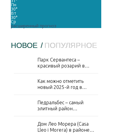
31
°
Пн
30
°
Вт
30
°
Ср
расширенный прогноз
НОВОЕ
/
ПОПУЛЯРНОЕ
Парк Сервантеса –
красивый розарий в
районе Лес Кортс
Как можно отметить
новый 2025-й год в
Барселоне?
Педральбес – самый
элитный район
Барселоны
Дом Лео Морера (Casa
Lleo i Morera) в районе